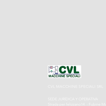
CVL MACCHINE SPECIALI SRL
SEDE JURÍDICA Y OPERATIVA
Strada per felizzano14 -
Fubine Mo