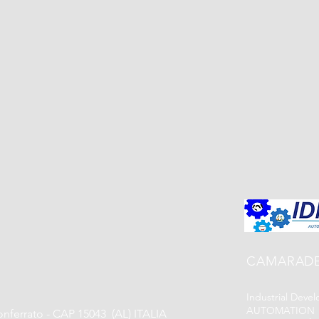
CAMARADE
Industrial Dev
AUTOMATION Sa
nferrato - CAP 15043 (AL) ITALIA