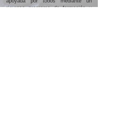
apoyada por todos mediante un
riguroso programa de formación y
sensibilización de la Empresa, y con
un control continuo del Sistema a
través de reevaluaciones periódicas
de los indicadores de calidad.
Para cumplir con el método anterior,
la Gerencia pone a disposición todos
sus recursos porque cree
firmemente que esto es fundamental
para fortalecer la posición de la
Compañía y otorgarle ventajas
competitivas duraderas y defendibles
en el tiempo.
CVL MACCHINE SPECIALI SRL
LEGAL AND OPERATIONAL
HEADQUARTERS