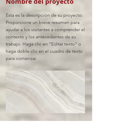
Nombre del proyecto
Esta es la descripción de su proyecto.
Proporcione un breve resumen para
ayudar a los visitantes a comprender el
contexto y los antecedentes de su
trabajo. Haga clic en "Editar texto" o
haga doble clic en el cuadro de texto
para comenzar.